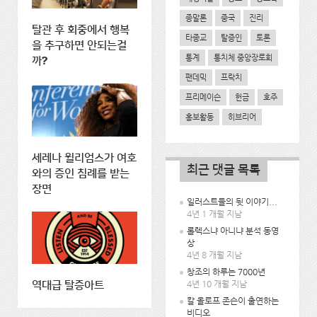
종말론
중국
진리
탈관 후 회중에서 행복
타종교
탈증인
토론
을 추구하면 안되는걸
통계
통치체 중앙장로회
까?
팬데믹
프락치
프리메이슨
헌금
호주
홍보활동
히브리어
세레나 윌리엄스가 여호
최근 댓글 목록
와의 증인 침례를 받는
장면
일러스트들의 뒷 이야기...
4년 1 개월 지남
롤렉스냐 아니냐 분석 동영
상
4년 8 개월 지남
창조의 하루는 7000년
4년 10 개월 지남
역대급 탈증아트
칼 올로프 존슨이 출연하는
비디오