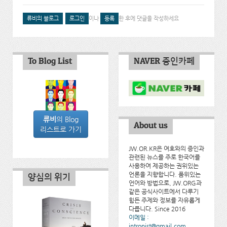
류비의 블로그
로그인
이나
등록
한 후에 댓글을 작성하세요
To Blog List
NAVER 증인카페
류비
의 Blog
About us
리스트로 가기
JW.OR.KR은 여호와의 증인과
관련된 뉴스를 주로 한국어를
사용하여 제공하는 권위있는
언론을 지향합니다. 품위있는
양심의 위기
언어와 방법으로, JW.ORG과
같은 공식사이트에서 다루기
힘든 주제와 정보를 자유롭게
다룹니다. Since 2016
이메일 :
intropist@gmail.com