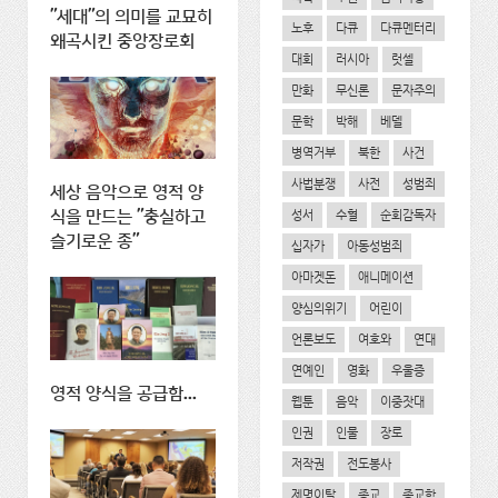
"세대"의 의미를 교묘히
노후
다큐
다큐멘터리
왜곡시킨 중앙장로회
대회
러시아
럿셀
만화
무신론
문자주의
문학
박해
베델
병역거부
북한
사건
사법분쟁
사전
성범죄
세상 음악으로 영적 양
성서
수혈
순회감독자
식을 만드는 "충실하고
슬기로운 종"
십자가
아동성범죄
아마겟돈
애니메이션
양심의위기
어린이
언론보도
여호와
연대
연예인
영화
우울증
영적 양식을 공급함...
웹툰
음악
이중잣대
인권
인물
장로
저작권
전도봉사
제명이탈
종교
종교학