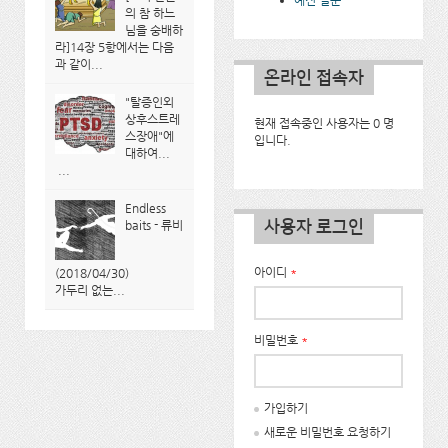
예전 설문
의 참 하느
님을 숭배하
라]14장 5항에서는 다음
과 같이...
온라인 접속자
"탈증인외
상후스트레
현재 접속중인 사용자는 0 명
스장애"에
입니다.
대하여...
...
Endless
사용자 로그인
baits - 류비
아이디
*
(2018/04/30)
가두리 없는...
비밀번호
*
가입하기
새로운 비밀번호 요청하기