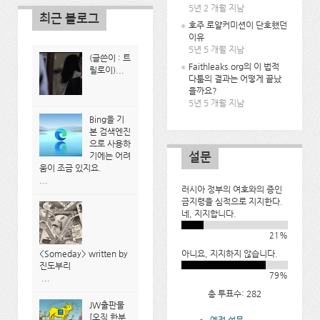
5년 2 개월 지남
최근 블로그
호주 로얄커미션이 단호했던
이유
5년 5 개월 지남
(글쓴이 : 트
Faithleaks.org의 이 법적
릴로이)...
다툼의 결과는 어떻게 끝났
을까요?
5년 5 개월 지남
Bing을 기
본 검색엔진
으로 사용하
설문
기에는 어려
움이 조금 있지요.
...
러시아 정부의 여호와의 증인
금지령을 심적으로 지지한다.
네, 지지합니다.
21%
<Someday> written by
아니요, 지지하지 않습니다.
진도부리
79%
...
총 투표수: 282
JW출판물
[오직 한분