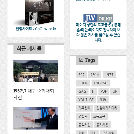
페이지 상단의 로고를
통해
헌정사이트 : CoC.Jw.or.kr
홈(메인)페이지로 접속하여 보
다 많은 기사를 읽으실 수 있습
니다.
최근 게시물
☑ Tags
607
1914
1975
BOOK
ENGLISH
1957년 대구 순회대회
GAG
IT
PDF
UN
사진
YOUTUBE
汉语
가족왕따
경찰에가지마라
경험담
고등교육
공식서신
공지사항
과학
구원
금지사항