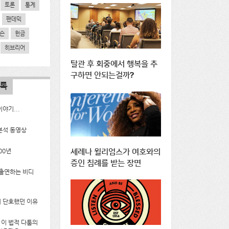
토론
통계
팬데믹
슨
헌금
히브리어
탈관 후 회중에서 행복을 추
구하면 안되는걸까?
목록
야기...
분석 동영상
00년
세레나 윌리엄스가 여호와의
증인 침례를 받는 장면
 출연하는 비디
 단호했던 이유
g의 이 법적 다툼의