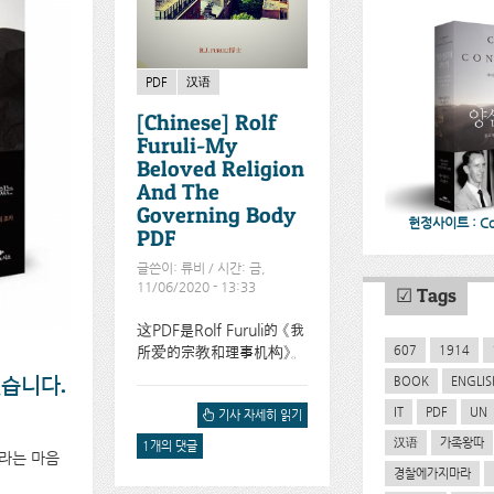
PDF
汉语
[Chinese] Rolf
Furuli-My
Beloved Religion
And The
Governing Body
헌정사이트 : CoC
PDF
글쓴이:
류비
/ 시간: 금,
11/06/2020 - 13:33
☑ Tags
这PDF是Rolf Furuli的 《我
607
1914
所爱的宗教和理事机构》。
BOOK
ENGLIS
있습니다.
IT
PDF
UN
[CHINESE] ROLF
기사 자세히 읽기
FURULI-MY BELOVED
汉语
가족왕따
1개의 댓글
RELIGION AND THE
바라는 마음
GOVERNING BODY PDF
경찰에가지마라
에 대해서