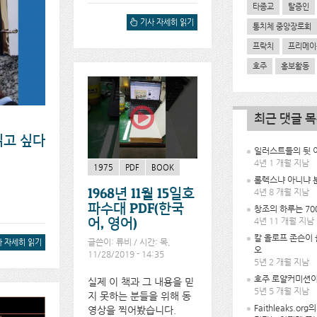
타종교
탈증인
[일본어] 양심의 위기 - PDF
기사 자세히 읽기
통치체 중앙장로회
에 대해서
프락치
프리메이
호주
홍보활동
최근 댓글 
읽고 싶다
일러스트들의 뒷 이
4년 1 개월 지남
1975
PDF
BOOK
롤렉스냐 아니냐 
1968년 11월 15일호
4년 8 개월 지남
파수대 PDF(한국
창조의 하루는 70
4년 11 개월 지남
어, 영어)
칼 올로프 존슨이
글쓴이:
류비
/ 시간: 목,
님의 양 떼를 돌보십시
 자세히 읽기
오
을 읽고 싶다면... (양
11/28/2019 - 14:35
5년 2 개월 지남
에 대해서
호주 로얄커미션이
실제 이 책과 그 내용을 믿
5년 5 개월 지남
지 못하는 분들을 위해 동
Faithleaks.or
영상을 찍어봤습니다.