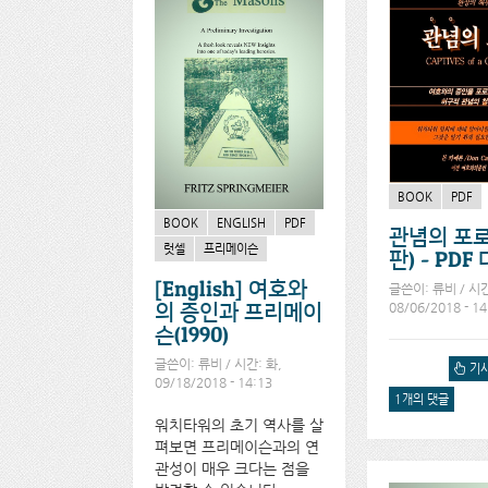
BOOK
PDF
BOOK
ENGLISH
PDF
관념의 포
럿셀
프리메이슨
판) - PD
[English] 여호와
글쓴이:
류비
/ 시간
08/06/2018 - 14
의 증인과 프리메이
슨(1990)
글쓴이:
류비
/ 시간: 화,
관념의 
기사
09/18/2018 - 14:13
다운로
1개의 댓글
워치타워의 초기 역사를 살
펴보면 프리메이슨과의 연
관성이 매우 크다는 점을