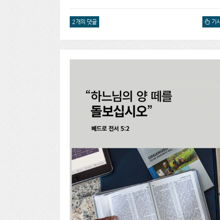
2개의 댓글
양심의 
기사
읽을 