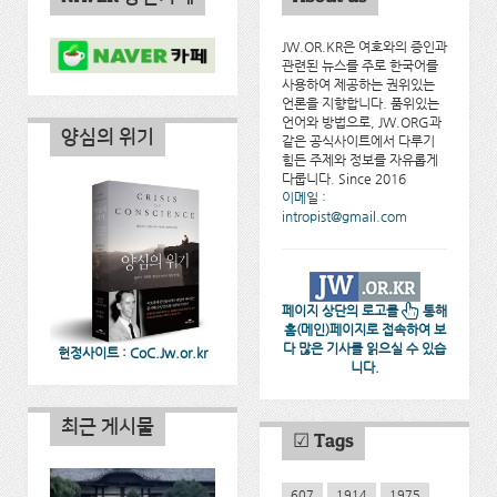
JW.OR.KR은 여호와의 증인과
관련된 뉴스를 주로 한국어를
사용하여 제공하는 권위있는
언론을 지향합니다. 품위있는
언어와 방법으로, JW.ORG과
양심의 위기
같은 공식사이트에서 다루기
힘든 주제와 정보를 자유롭게
다룹니다. Since 2016
이메일 :
intropist@gmail.com
페이지 상단의 로고를
통해
홈(메인)페이지로 접속하여 보
다 많은 기사를 읽으실 수 있습
헌정사이트 : CoC.Jw.or.kr
니다.
최근 게시물
☑ Tags
607
1914
1975