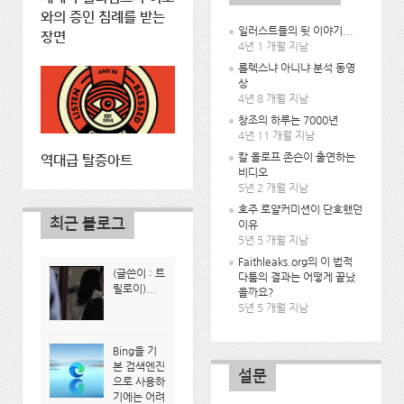
와의 증인 침례를 받는
일러스트들의 뒷 이야기...
장면
4년 1 개월 지남
롤렉스냐 아니냐 분석 동영
상
4년 8 개월 지남
창조의 하루는 7000년
4년 11 개월 지남
칼 올로프 존슨이 출연하는
역대급 탈증아트
비디오
5년 2 개월 지남
호주 로얄커미션이 단호했던
최근 블로그
이유
5년 5 개월 지남
Faithleaks.org의 이 법적
(글쓴이 : 트
다툼의 결과는 어떻게 끝났
릴로이)...
을까요?
5년 5 개월 지남
Bing을 기
본 검색엔진
설문
으로 사용하
기에는 어려