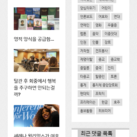
양심의위기
어린이
언론보도
여호와
연대
연예인
영화
우울증
웹툰
음악
이중잣대
영적 양식을 공급함...
인권
인물
장로
저작권
전도봉사
제명이탈
종교
종교학
종말론
중국
진리
타종교
탈증인
토론
탈관 후 회중에서 행복
통계
통치체 중앙장로회
을 추구하면 안되는걸
팬데믹
프락치
까?
프리메이슨
헌금
호주
홍보활동
히브리어
최근 댓글 목록
세레나 윌리엄스가 여호