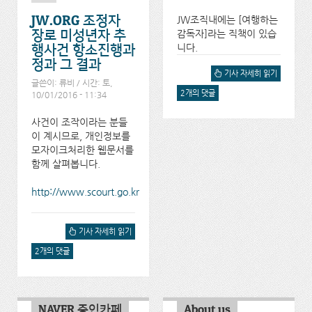
JW.ORG 조정자
JW조직내에는 [여행하는
감독자]라는 직책이 있습
장로 미성년자 추
니다.
행사건 항소진행과
정과 그 결과
JW조직에는 정의가 존재하
기사 자세히 읽기
글쓴이:
류비
/ 시간: 토,
는가에 대해서
2개의 댓글
10/01/2016 - 11:34
사건이 조작이라는 분들
이 계시므로, 개인정보를
모자이크처리한 웹문서를
함께 살펴봅니다.
http://www.scourt.go.kr
JW.ORG 조정자 장로 미성
기사 자세히 읽기
년자 추행사건 항소진행과
2개의 댓글
정과 그 결과에 대해서
NAVER 증인카페
About us