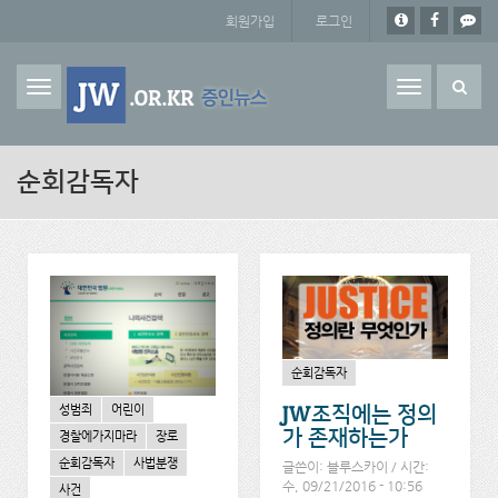
주요 콘텐츠로 건너뛰기
회원가입
로그인
Toggle
navigation
순회감독자
순회감독자
JW조직에는 정의
성범죄
어린이
가 존재하는가
경찰에가지마라
장로
순회감독자
사법분쟁
글쓴이:
블루스카이
/ 시간:
수, 09/21/2016 - 10:56
사건