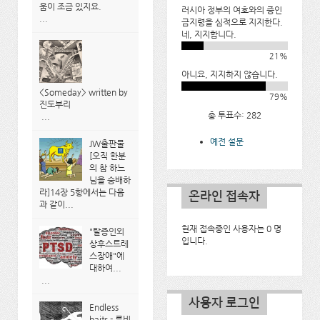
움이 조금 있지요.
러시아 정부의 여호와의 증인
...
금지령을 심적으로 지지한다.
네, 지지합니다.
21%
아니요, 지지하지 않습니다.
<Someday> written by
79%
진도부리
총 투표수: 282
...
예전 설문
JW출판물
[오직 한분
의 참 하느
님을 숭배하
라]14장 5항에서는 다음
온라인 접속자
과 같이...
현재 접속중인 사용자는 0 명
"탈증인외
입니다.
상후스트레
스장애"에
대하여...
...
사용자 로그인
Endless
baits - 류비