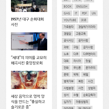
BOOK
ENGLISH
GAG
IT
PDF
UN
1957년 대구 순회대회
YOUTUBE
汉语
사진
가족왕따
경찰에가지마라
경험담
고등교육
공식서신
공지사항
과학
구원
금지사항
노후
다큐
다큐멘터리
"세대"의 의미를 교묘히
대회
러시아
럿셀
왜곡시킨 중앙장로회
만화
무신론
문자주의
문학
박해
베델
병역거부
북한
사건
사법분쟁
사전
성범죄
성서
수혈
순회감독자
세상 음악으로 영적 양
식을 만드는 "충실하고
십자가
아동성범죄
슬기로운 종"
아마겟돈
애니메이션