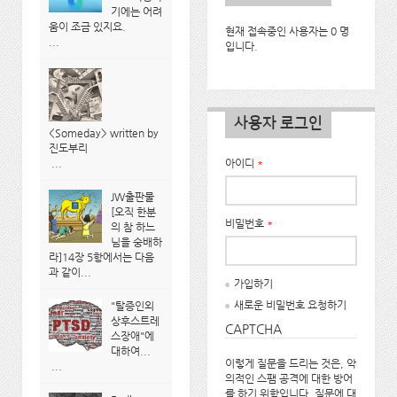
기에는 어려
움이 조금 있지요.
현재 접속중인 사용자는 0 명
...
입니다.
사용자 로그인
<Someday> written by
진도부리
...
아이디
*
JW출판물
[오직 한분
비밀번호
*
의 참 하느
님을 숭배하
라]14장 5항에서는 다음
과 같이...
가입하기
새로운 비밀번호 요청하기
"탈증인외
상후스트레
CAPTCHA
스장애"에
대하여...
이렇게 질문을 드리는 것은, 악
...
의적인 스팸 공격에 대한 방어
를 하기 위함입니다. 질문에 대