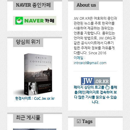
NAVER 증인카페
About us
JW.OR.KR은 여호와의 증인과
관련된 뉴스를 주로 한국어를
사용하여 제공하는 권위있는
언론을 지향합니다. 품위있는
언어와 방법으로, JW.ORG과
양심의 위기
같은 공식사이트에서 다루기
힘든 주제와 정보를 자유롭게
다룹니다. Since 2016
이메일 :
intropist@gmail.com
페이지 상단의 로고를
통해
홈(메인)페이지로 접속하여 보
다 많은 기사를 읽으실 수 있습
헌정사이트 : CoC.Jw.or.kr
니다.
최근 게시물
☑ Tags