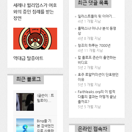
최근 댓글 목록
세레나 윌리엄스가 여호
와의 증인 침례를 받는
일러스트들의 뒷 이야기...
장면
4년 1 개월 지남
롤렉스냐 아니냐 분석 동영
상
4년 8 개월 지남
창조의 하루는 7000년
4년 11 개월 지남
칼 올로프 존슨이 출연하는
역대급 탈증아트
비디오
5년 2 개월 지남
호주 로얄커미션이 단호했던
최근 블로그
이유
5년 5 개월 지남
Faithleaks.org의 이 법적
(글쓴이 : 트
다툼의 결과는 어떻게 끝났
릴로이)...
을까요?
5년 5 개월 지남
Bing을 기
본 검색엔진
온라인 접속자
으로 사용하