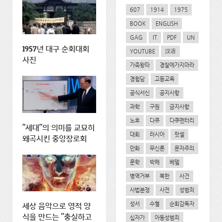
607
1914
1975
BOOK
ENGLISH
GAG
IT
PDF
UN
1957년 대구 순회대회
YOUTUBE
汉语
사진
가족왕따
경찰에가지마라
경험담
고등교육
공식서신
공지사항
과학
구원
금지사항
노후
다큐
다큐멘터리
"세대"의 의미를 교묘히
대회
러시아
럿셀
왜곡시킨 중앙장로회
만화
무신론
문자주의
문학
박해
베델
병역거부
북한
사건
사법분쟁
사전
성범죄
성서
수혈
순회감독자
세상 음악으로 영적 양
식을 만드는 "충실하고
십자가
아동성범죄