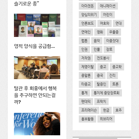
슬기로운 종"
아마겟돈
애니메이션
양심의위기
어린이
언론보도
여호와
연대
연예인
영화
우울증
웹툰
음악
이중잣대
영적 양식을 공급함...
인권
인물
장로
저작권
전도봉사
제명이탈
종교
종교학
종말론
중국
진리
타종교
탈증인
토론
탈관 후 회중에서 행복
통계
통치체 중앙장로회
을 추구하면 안되는걸
팬데믹
프락치
까?
프리메이슨
헌금
호주
홍보활동
히브리어