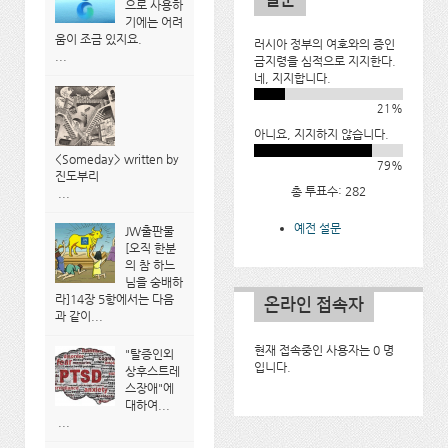
으로 사용하
기에는 어려
움이 조금 있지요.
러시아 정부의 여호와의 증인
...
금지령을 심적으로 지지한다.
네, 지지합니다.
21%
아니요, 지지하지 않습니다.
<Someday> written by
79%
진도부리
총 투표수: 282
...
예전 설문
JW출판물
[오직 한분
의 참 하느
님을 숭배하
라]14장 5항에서는 다음
온라인 접속자
과 같이...
현재 접속중인 사용자는 0 명
"탈증인외
입니다.
상후스트레
스장애"에
대하여...
...