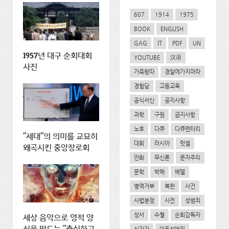
607
1914
1975
BOOK
ENGLISH
GAG
IT
PDF
UN
1957년 대구 순회대회
YOUTUBE
汉语
사진
가족왕따
경찰에가지마라
경험담
고등교육
공식서신
공지사항
과학
구원
금지사항
노후
다큐
다큐멘터리
"세대"의 의미를 교묘히
대회
러시아
럿셀
왜곡시킨 중앙장로회
만화
무신론
문자주의
문학
박해
베델
병역거부
북한
사건
사법분쟁
사전
성범죄
성서
수혈
순회감독자
세상 음악으로 영적 양