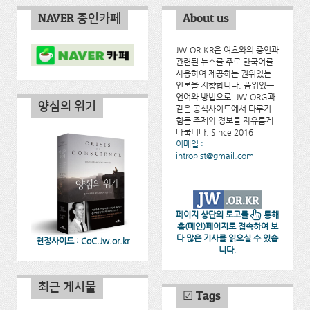
NAVER 증인카페
About us
JW.OR.KR은 여호와의 증인과
관련된 뉴스를 주로 한국어를
사용하여 제공하는 권위있는
언론을 지향합니다. 품위있는
언어와 방법으로, JW.ORG과
양심의 위기
같은 공식사이트에서 다루기
힘든 주제와 정보를 자유롭게
다룹니다. Since 2016
이메일 :
intropist@gmail.com
페이지 상단의 로고를
통해
홈(메인)페이지로 접속하여 보
다 많은 기사를 읽으실 수 있습
헌정사이트 : CoC.Jw.or.kr
니다.
최근 게시물
☑ Tags