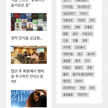
식을 만드는 "충실하고
십자가
아동성범죄
슬기로운 종"
아마겟돈
애니메이션
양심의위기
어린이
언론보도
여호와
연대
연예인
영화
우울증
웹툰
음악
이중잣대
영적 양식을 공급함...
인권
인물
장로
저작권
전도봉사
제명이탈
종교
종교학
종말론
중국
진리
타종교
탈증인
토론
탈관 후 회중에서 행복
통계
통치체 중앙장로회
을 추구하면 안되는걸
팬데믹
프락치
까?
프리메이슨
헌금
호주
홍보활동
히브리어