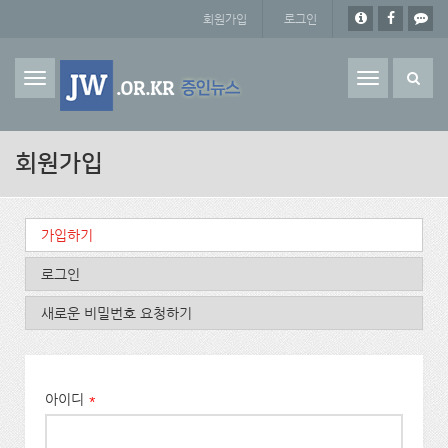
주요 콘텐츠로 건너뛰기
회원가입
로그인
Toggle
navigation
회원가입
기본탭
가입하기
(활성탭)
로그인
새로운 비밀번호 요청하기
아이디
*