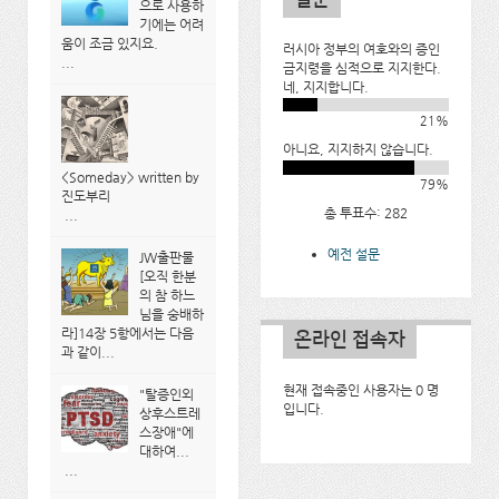
으로 사용하
기에는 어려
움이 조금 있지요.
러시아 정부의 여호와의 증인
...
금지령을 심적으로 지지한다.
네, 지지합니다.
21%
아니요, 지지하지 않습니다.
<Someday> written by
79%
진도부리
총 투표수: 282
...
예전 설문
JW출판물
[오직 한분
의 참 하느
님을 숭배하
라]14장 5항에서는 다음
온라인 접속자
과 같이...
현재 접속중인 사용자는 0 명
"탈증인외
입니다.
상후스트레
스장애"에
대하여...
...