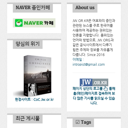
NAVER 증인카페
About us
JW.OR.KR은 여호와의 증인과
관련된 뉴스를 주로 한국어를
사용하여 제공하는 권위있는
언론을 지향합니다. 품위있는
언어와 방법으로, JW.ORG과
양심의 위기
같은 공식사이트에서 다루기
힘든 주제와 정보를 자유롭게
다룹니다. Since 2016
이메일 :
intropist@gmail.com
페이지 상단의 로고를
통해
홈(메인)페이지로 접속하여 보
다 많은 기사를 읽으실 수 있습
헌정사이트 : CoC.Jw.or.kr
니다.
최근 게시물
☑ Tags