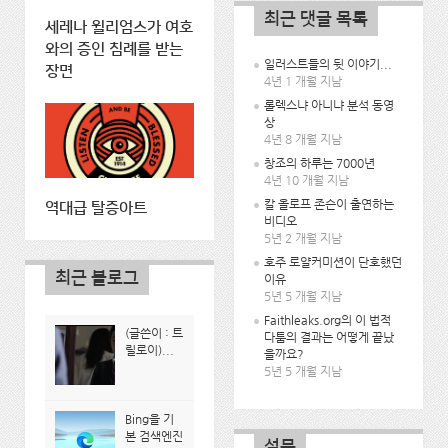
최근 댓글 목록
세레나 윌리엄스가 여호
와의 증인 침례를 받는
일러스트들의 뒷 이야기...
장면
4년 1 개월 지남
롤렉스냐 아니냐 분석 동영
상
4년 8 개월 지남
창조의 하루는 7000년
4년 10 개월 지남
칼 올로프 존슨이 출연하는
역대급 탈증아트
비디오
5년 2 개월 지남
호주 로얄커미션이 단호했던
최근 블로그
이유
5년 5 개월 지남
Faithleaks.org의 이 법적
(글쓴이 : 트
다툼의 결과는 어떻게 끝났
릴로이)...
을까요?
5년 5 개월 지남
Bing을 기
본 검색엔진
설문