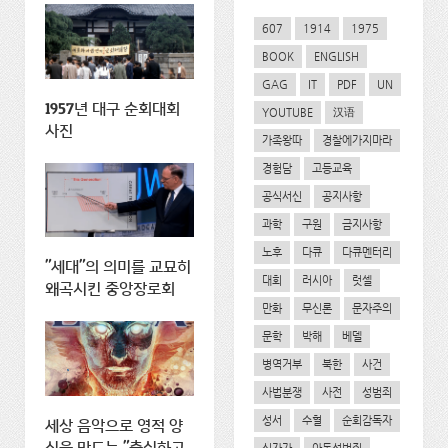
607
1914
1975
BOOK
ENGLISH
GAG
IT
PDF
UN
1957년 대구 순회대회
YOUTUBE
汉语
사진
가족왕따
경찰에가지마라
경험담
고등교육
공식서신
공지사항
과학
구원
금지사항
노후
다큐
다큐멘터리
"세대"의 의미를 교묘히
대회
러시아
럿셀
왜곡시킨 중앙장로회
만화
무신론
문자주의
문학
박해
베델
병역거부
북한
사건
사법분쟁
사전
성범죄
성서
수혈
순회감독자
세상 음악으로 영적 양