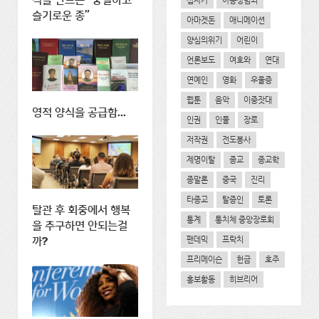
식을 만드는 "충실하고
십자가
아동성범죄
슬기로운 종"
아마겟돈
애니메이션
양심의위기
어린이
언론보도
여호와
연대
연예인
영화
우울증
웹툰
음악
이중잣대
영적 양식을 공급함...
인권
인물
장로
저작권
전도봉사
제명이탈
종교
종교학
종말론
중국
진리
타종교
탈증인
토론
탈관 후 회중에서 행복
통계
통치체 중앙장로회
을 추구하면 안되는걸
팬데믹
프락치
까?
프리메이슨
헌금
호주
홍보활동
히브리어